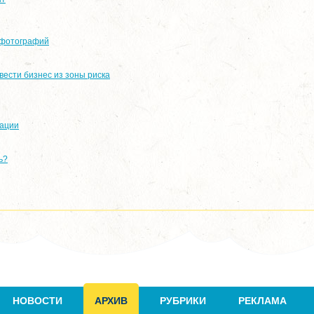
 фотографий
вести бизнес из зоны риска
мации
ь?
НОВОСТИ
АРХИВ
РУБРИКИ
РЕКЛАМА