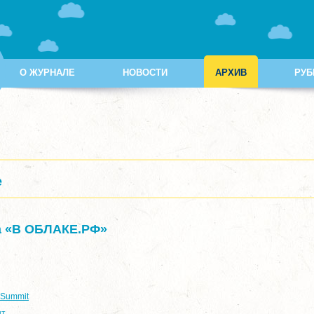
О ЖУРНАЛЕ
НОВОСТИ
АРХИВ
РУБ
е
а «В ОБЛАКЕ.РФ»
 Summit
ыт