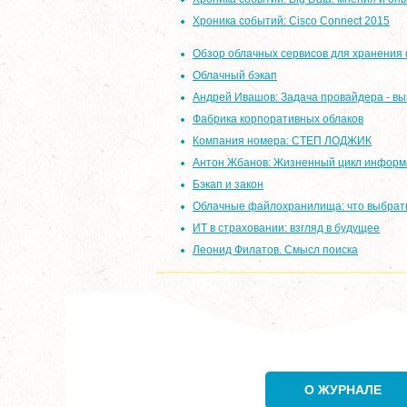
Хроника событий: Cisco Connect 2015
Обзор облачных сервисов для хранения
Облачный бэкап
Андрей Ивашов: Задача провайдера - вы
Фабрика корпоративных облаков
Компания номера: СТЕП ЛОДЖИК
Антон Жбанов: Жизненный цикл инфор
Бэкап и закон
Облачные файлохранилища: что выбрат
ИТ в страховании: взгляд в будущее
Леонид Филатов. Смысл поиска
О ЖУРНАЛЕ