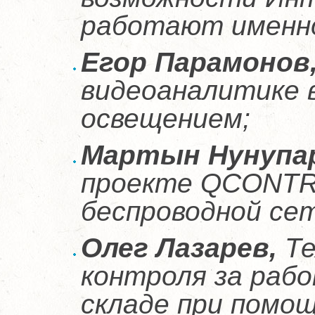
работают именно
Егор Парамонов
видеоаналитике 
освещением;
Мартын Нунупа
проекте QCONTR
беспроводной сет
Олег Лазарев,
Те
контроля за рабо
складе при помо