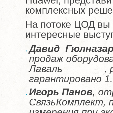
Huawei, представи
комплексных решен
На потоке ЦОД вы
интересные высту
Давид Гюлназа
продаж оборудов
Лаваль , расс
гарантировано 1.
Игорь Панов
, от
СвязьКомплект, 
измерения при э