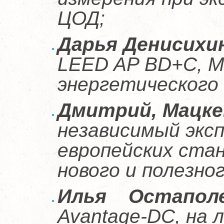
ЦОД;
Дарья Денисихи
LEED AP BD+C, ММ
энергетического
Дмитрий, Мацке
независимый экс
европейских ста
нового и полезног
Илья Остапол
Avantage-DC, на