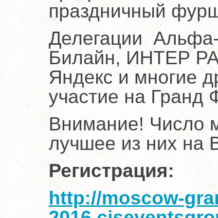
праздничный фурш
Делегации Альфа-
Билайн, ИНТЕР РАО
Яндекс и многие д
участие на Гранд 
Внимание! Число м
лучшее из них на B
Регистрация:
http://moscow-gra
2016.ciseventsgr