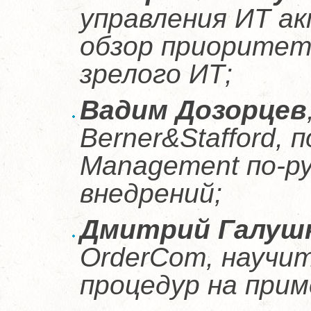
управления ИТ а
обзор приоритет
зрелого ИТ;
Вадим Дозорцев
Berner&Stafford,
Management по-р
внедрений;
Дмитрий Галуш
OrderCom, научи
процедур на прим