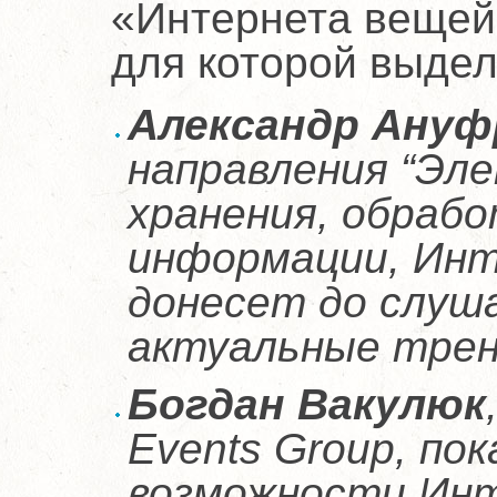
«Интернета вещей
для которой выдел
Александр Ануф
направления “Эл
хранения, обрабо
информации, Инт
донесет до слуш
актуальные тренд
Богдан Вакулюк
Events
Group, по
возможности Ин