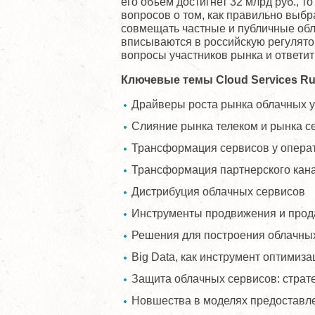
его объем достигнет 32 млрд руб., т
вопросов о том, как правильно выб
совмещать частные и публичные обл
вписываются в российскую регулято
вопросы участников рынка и ответит
Ключевые
темы
Cloud Services Ru
Драйверы роста рынка облачных ус
Слияние рынка телеком и рынка с
Трансформация сервисов у операт
Трансформация партнерского кан
Дистрибуция облачных сервисов
Инструменты продвижения и прод
Решения для построения облачны
Big Data, как инструмент оптимиз
Защита облачных сервисов: страт
Новшества в моделях предоставлен