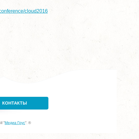
/conference/cloud2016
КОНТАКТЫ
М "
Медиа Грус
". ®