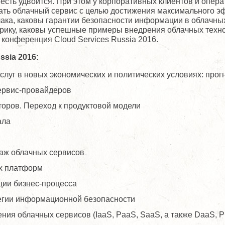
о есть удвоится. При этом у корпоративных клиентов и опер
рать облачный сервис с целью достижения максимального э
ака, каковы гарантии безопасности информации в облачных
рику, каковы успешные примеры внедрения облачных технол
 конференция Cloud Services Russia 2016.
ssia 2016:
луг в новых экономических и политических условиях: прогно
ервис-провайдеров
оров. Переход к продуктовой модели
ала
аж облачных сервисов
х платформ
ации бизнес-процесса
егии информационной безопасности
ия облачных сервисов (IaaS, PaaS, SaaS, а также DaaS, P