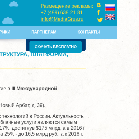
Размещение рекламы:
+7 (499) 638-21-81
info@MediaGrus.ru
РИКИ
ПАРТНЕРАМ
КОНТАКТЫ
СКАЧАТЬ БЕСПЛАТНО
СТРУКТУРА, ПЛАТФОРМА,
тие в
III Международной
овый Арбат, д. 39).
 технологий в России. Актуальность
Облачные услуги являются самым
%, достигнув $175 млрд, а в 2016 г.
5% - до 16,5 млрд руб., а к 2018 г.