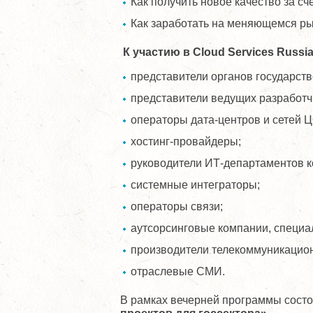
Как получить новое качество за с
Как заработать на меняющемся рын
К участию в
Cloud
Services
Russi
представители органов государств
представители ведущих разработч
операторы дата-центров и сетей 
хостинг-провайдеры;
руководители ИТ-департаментов к
системные интеграторы;
операторы связи;
аутсорсинговые компании, специа
производители телекоммуникацион
отраслевые СМИ.
В рамках вечерней программы сост