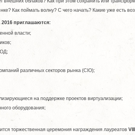
чет внешних облаков? Как при этом сохранить или трансфо
ке? Как поймать волну? С чего начать? Какие уже есть во
a
2016 приглашаются:
енной власти;
иков;
ЦОД;
омпаний различных секторов рынка (CIO);
лизирующиеся на поддержке проектов виртуализации;
ного оборудования;
оится торжественная церемония награждения лауреатов
VII